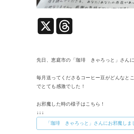
X
T
h
r
先日、恵庭市の「珈琲 きゃろっと」さん
e
毎月送ってくださるコーヒー豆がどんなと
でとても感激でした！
a
お邪魔した時の様子はこちら！
d
↓↓↓
s
「珈琲 きゃろっと」さんにお邪魔しま