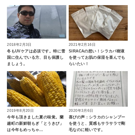
2018年2月3日
2021年2月16日
冬もUVケアは必須です。特に雪
SIRACAの想い！シラカバ樹液
国に住んでいる方、目も保護し
を使ってお肌の保湿を喜んでも
ましょう。
らいたい！
2019年8月20日
2020年3月6日
今年も頂きました夏の味覚。蘭
喜びの声：シラカのシャンプー
越町の新鮮朝もぎ「とうきび」
を使うと、質感もサラサラで剛
は今年もめっちゃ…
毛なのに軽いです。