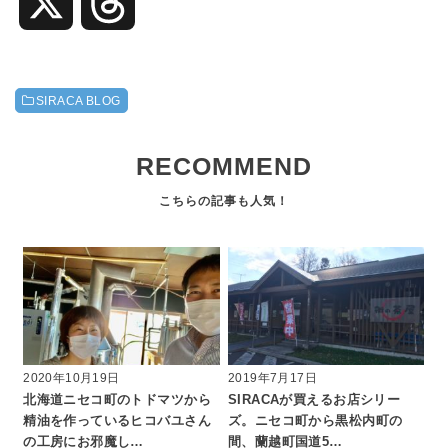
X
T
h
SIRACA BLOG
r
RECOMMEND
e
a
d
s
2020年10月19日
2019年7月17日
北海道ニセコ町のトドマツから
SIRACAが買えるお店シリー
精油を作っているヒコバユさん
ズ。ニセコ町から黒松内町の
の工房にお邪魔し…
間、蘭越町国道5…