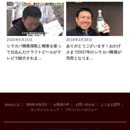
2023年4月15日
2018年3月28日
シラカバ樹液採取と樹液を使っ
ありがとうございます！おかげ
て仕込んだクラフトビールがテ
さまで2017年のシラカバ樹液が
レビで紹介されま…
完売となりま…
siracaとは
SIRACA BLOG
お客様の声
お問い合わせ
よくある質問
オンラインショップ
プライバシーポリシー