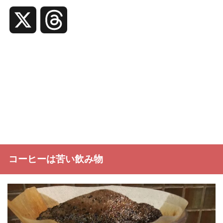
X
T
h
r
e
a
d
コーヒーは苦い飲み物
s