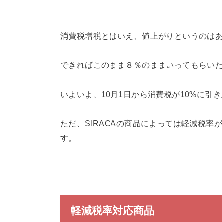
h
r
消費税増税とはいえ、値上がりというのは
e
できればこのまま８％のままいってもらい
a
いよいよ、10月1日から消費税が10%に引
d
ただ、SIRACAの商品によっては軽減税
す。
s
軽減税率対応商品