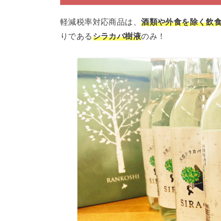
軽減税率対応商品は、
酒類や外食を除く飲
りである
シラカバ樹液
のみ！