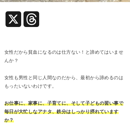
X
T
h
r
女性だから貧血になるのは仕方ない！と諦めてはいませ
んか？
e
女性も男性と同じ人間なのだから、最初から諦めるのは
a
もったいないわけです。
d
お仕事に、家事に、子育てに、そして子どもの習い事で
毎日が大忙しなアナタ、鉄分はしっかり摂れています
s
か？