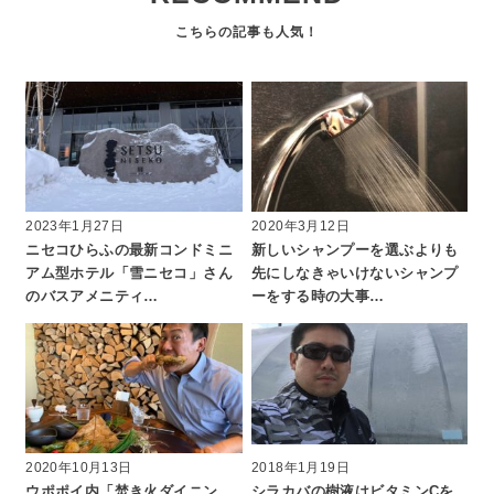
a
d
s
2023年1月27日
2020年3月12日
ニセコひらふの最新コンドミニ
新しいシャンプーを選ぶよりも
アム型ホテル「雪ニセコ」さん
先にしなきゃいけないシャンプ
のバスアメニティ…
ーをする時の大事…
2020年10月13日
2018年1月19日
ウポポイ内「焚き火ダイニン
シラカバの樹液はビタミンCを