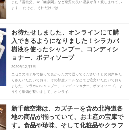
また「雪秩父」や「幽泉閣」など泉質の良い温泉が良く親しまれてい
ます。 だけど、それだけでは…
お待たせしました、オンラインにて購
入できるようになりました！シラカバ
樹液を使ったシャンプー、コンディシ
ョナー、ボディソープ
2020年12月7日
ニセコのホテルで使って良かったので送ってください！とのお声をた
くさんいただいており、その都度メールなどでご注文いただいており
ました、シラカのシャンプー、コンディショナー、ボディソープ。 よ
うやく準備が整いまして、オンライ…
新千歳空港は、カズチーを含め北海道各
地の商品が揃っていて、お土産の宝庫で
す。食品や珍味、そして化粧品やクラフ