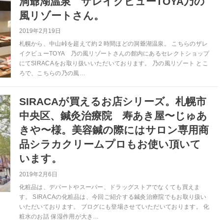
洞爺湖温泉 ザレイクビューTOYA乃の
風リゾートさん。
2019年2月19日
札幌から、中山峠を超えて約２時間ほどの洞爺湖温泉。 こちらのザレ
イクビューTOYA 乃の風リゾートさんの館内にあるセレクトショップ
にてSIRACAをお取り扱いいただいております。 乃の風リゾート とこ
ろで、こちらの乃の風…
SIRACAが買えるお店シリーズ。札幌市
中央区、鍼灸治療院 寿あき屋〜じゅあ
きや〜様。美容鍼の際にはサロン専用商
品シラカクリームプロもお使い頂いて
います。
2019年2月6日
化粧品は、デパートやスーパー、ドラッグストアでなくても買えま
す。 SIRACAの化粧品は、今回ご紹介する鍼灸治療院でもお取り扱い
いただいております。 ブログにも登場させていただいております。 化
粧水のお話 保湿作用が大き…