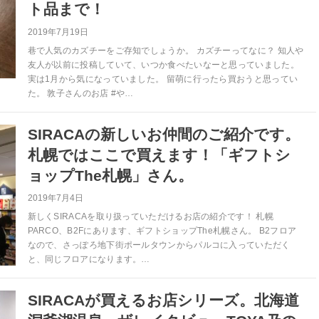
ト品まで！
2019年7月19日
巷で人気のカズチーをご存知でしょうか。 カズチーってなに？ 知人や
友人が以前に投稿していて、いつか食べたいなーと思っていました。
実は1月から気になっていました。 留萌に行ったら買おうと思ってい
た。 敦子さんのお店 #や…
SIRACAの新しいお仲間のご紹介です。
札幌ではここで買えます！「ギフトシ
ョップThe札幌」さん。
2019年7月4日
新しくSIRACAを取り扱っていただけるお店の紹介です！ 札幌
PARCO、B2Fにあります、ギフトショップThe札幌さん。 B2フロア
なので、さっぽろ地下街ポールタウンからパルコに入っていただく
と、同じフロアになります。…
SIRACAが買えるお店シリーズ。北海道